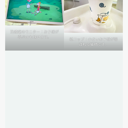
待合室 防犯カメラ
治療席のモニター：お子様が
喜ぶchも映せます。
紙コップ：小さいお子様が喜
ばれる猫柄です。