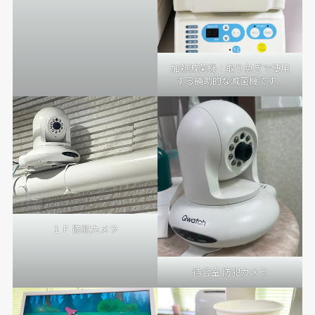
菌します。
加熱滅菌機：取り急ぎで使用
する補助的な滅菌機です。
１Ｆ 防犯カメラ