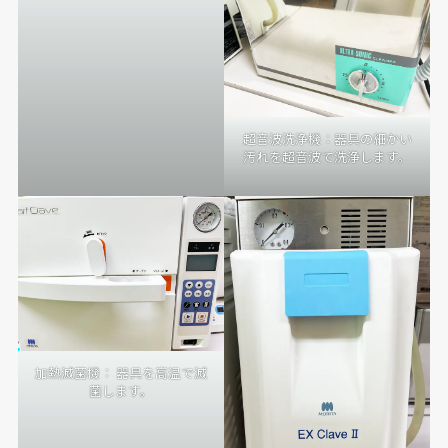
超音波洗浄機：器具の細かい
汚れを超音波で洗浄します。
Ｘ線（レントゲン）
加熱滅菌機： 器具を高温で滅